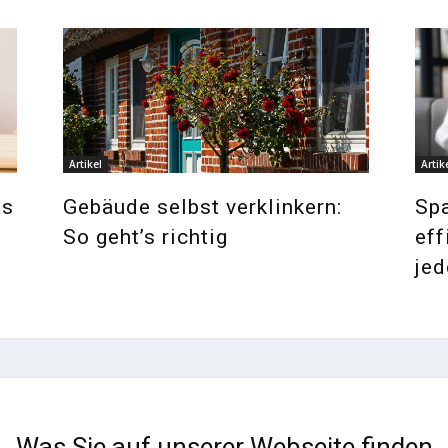
Artikel
Artik
as
Gebäude selbst verklinkern:
Sp
So geht’s richtig
ef
jed
Was Sie auf unserer Webseite finden