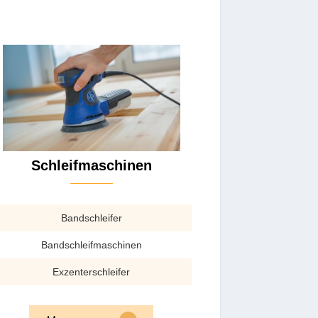
Schleifmaschinen
Bandschleifer
Bandschleifmaschinen
Exzenterschleifer
Exzenterschleifer Oder Schwingschleifer
Im Vergleich