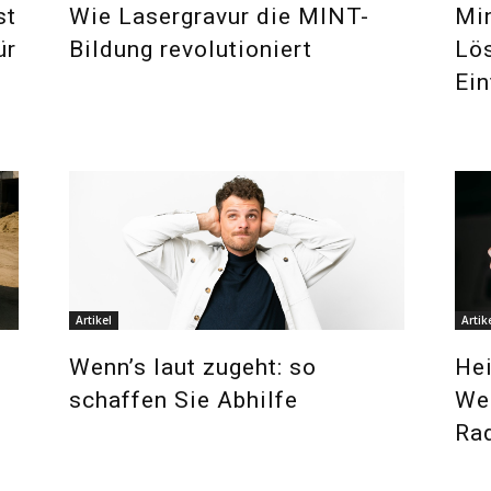
st
Wie Lasergravur die MINT-
Min
ür
Bildung revolutioniert
Lös
Ein
Artikel
Artik
Wenn’s laut zugeht: so
Hei
schaffen Sie Abhilfe
We
Ra