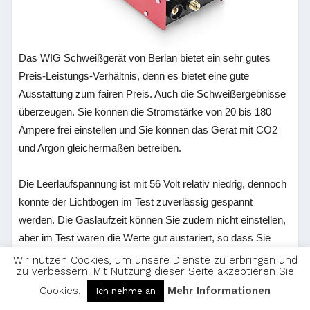
Das WIG Schweißgerät von Berlan bietet ein sehr gutes
Preis-Leistungs-Verhältnis, denn es bietet eine gute
Ausstattung zum fairen Preis. Auch die Schweißergebnisse
überzeugen. Sie können die Stromstärke von 20 bis 180
Ampere frei einstellen und Sie können das Gerät mit CO2
und Argon gleichermaßen betreiben.
Die Leerlaufspannung ist mit 56 Volt relativ niedrig, dennoch
konnte der Lichtbogen im Test zuverlässig gespannt
werden. Die Gaslaufzeit können Sie zudem nicht einstellen,
aber im Test waren die Werte gut austariert, so dass Sie
zuverlässig mit dem Schweißgerät arbeiten können. Dank
Wir nutzen Cookies, um unsere Dienste zu erbringen und
zu verbessern. Mit Nutzung dieser Seite akzeptieren Sie
automaischer Gas-Nachlauffunktion wird das Material
Cookies.
Mehr Informationen
zuverlässig geschont. Neben dem WIG-Schweißen können
Ich nehme an
Sie es auch als reines Elektrodenschweißgerät ohne Gas