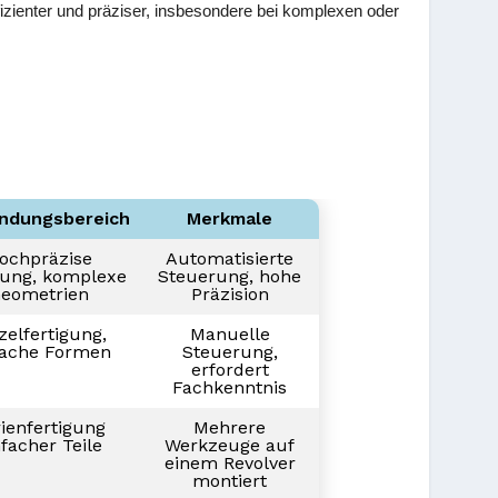
ienter und präziser, insbesondere bei komplexen oder
ndungsbereich
Merkmale
ochpräzise
Automatisierte
gung, komplexe
Steuerung, hohe
eometrien
Präzision
zelfertigung,
Manuelle
fache Formen
Steuerung,
erfordert
Fachkenntnis
ienfertigung
Mehrere
nfacher Teile
Werkzeuge auf
einem Revolver
montiert