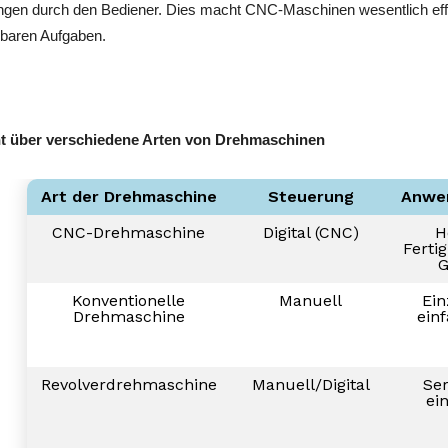
gen durch den Bediener. Dies macht CNC-Maschinen wesentlich effiz
lbaren Aufgaben.
t über verschiedene Arten von Drehmaschinen
Art der Drehmaschine
Steuerung
Anwe
CNC-Drehmaschine
Digital (CNC)
H
Ferti
G
Konventionelle
Manuell
Ein
Drehmaschine
ein
Revolverdrehmaschine
Manuell/Digital
Ser
ei