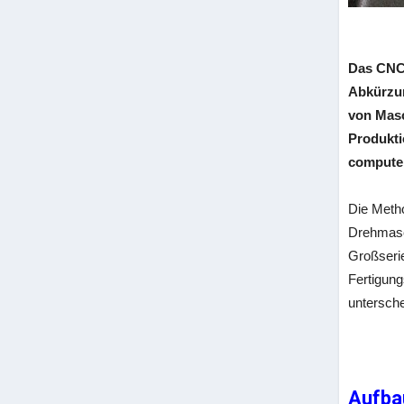
Das CNC-
Abkürzun
von Masc
Produkti
computer
Die Meth
Drehmasch
Großserie
Fertigun
untersch
Aufba