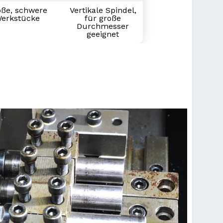
oße, schwere
Vertikale Spindel,
erkstücke
für große
Durchmesser
geeignet