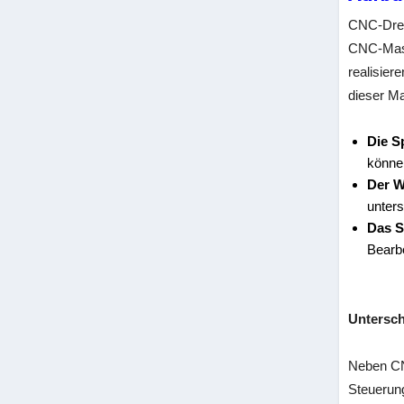
CNC-Drehm
CNC-Masc
realisier
dieser M
Die S
könne
Der W
unters
Das S
Bearbe
Untersc
Neben CN
Steuerun