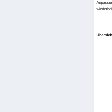
Anpassun
wiederho
Übersich